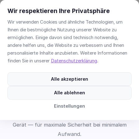
Wir respektieren Ihre Privatsphäre
Wir verwenden Cookies und ähnliche Technologien, um
Ihnen die bestmögliche Nutzung unserer Website zu
Für Fitnessstudios entwickelt
ermöglichen. Einige davon sind technisch notwendig,
andere helfen uns, die Website zu verbessern und Ihnen
Intelligente
personalisierte Inhalte anzubieten. Weitere Informationen
finden Sie in unserer
Datenschutzerklärung
.
Zutrittskontrolle mit
Gesichtserkennung
Alle akzeptieren
Alle ablehnen
Facetronic entwickelt das modernste Check-in-
System für Fitnessstudios. KI-gestützte
Einstellungen
Gesichtserkennung, QR-Code und RFID in einem
Gerät — für maximale Sicherheit bei minimalem
Aufwand.